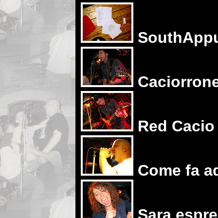
SouthAppu
Caciorrone
Red Cacio
Come fa ad
Sara espre