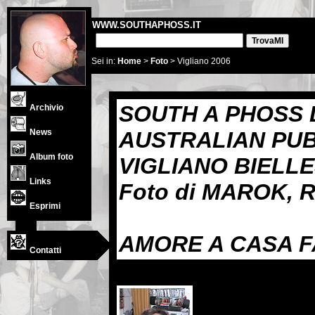
WWW.SOUTHAPHOSS.IT
Sei in:
Home
>
Foto
> Vigliano 2006
SOUTH A PHOSS 
Archivio
News
AUSTRALIAN PU
Album foto
VIGLIANO BIELLES
Links
Foto di MAROK,
Esprimi
AMORE A CASA 
Contatti