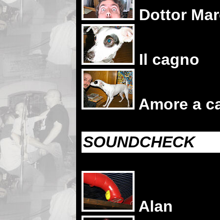
Dottor Mar
Il cagno
Amore a c
SOUNDCHECK
Alan