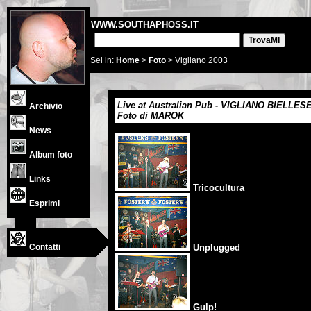
WWW.SOUTHAPHOSS.IT
Sei in:
Home
>
Foto
> Vigliano 2003
Live at Australian Pub - VIGLIANO BIELLESE
Archivio
Foto di MAROK
News
Album foto
Links
Tricocultura
Esprimi
Contatti
Unplugged
Gulp!